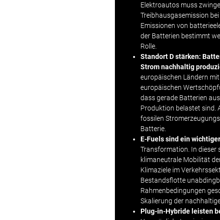
Elektroautos muss zwingen
Treibhausgasemission bei d
Emissionen von batteriee
der Batterien bestimmt wer
Rolle.
Standort D stärken: Batt
Strom nachhaltig produz
europäischen Ländern mit
europäischen Wertschöpfu
dass gerade Batterien au
Produktion belastet sind.
fossilen Stromerzeugungsa
Batterie.
E-Fuels
sind ein wichtig
Transformation. In dieser 
klimaneutrale Mobilität d
Klimaziele im Verkehrssekt
Bestandsflotte unabdingb
Rahmenbedingungen gescha
Skalierung der nachhaltige
Plug-in-Hybride leisten b