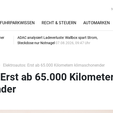
FUHRPARKWISSEN
RECHT & STEUERN
AUTOMARKEN
her
ADAC analysiert Ladeverluste: Wallbox spart Strom,
Steckdose nur Notnagel
07.08.2026, 09:47 Uhr
Elektroautos: Erst ab 65.000 Kilometern klimaschonender
 Erst ab 65.000 Kilomete
nder