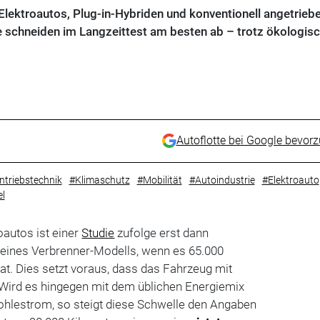
Elektroautos, Plug-in-Hybriden und konventionell angetrieb
e schneiden im Langzeittest am besten ab – trotz ökologi
Autoflotte bei Google bevor
ntriebstechnik
#Klimaschutz
#Mobilität
#Autoindustrie
#Elektroauto
l
oautos ist einer
Studie
zufolge erst dann
 eines Verbrenner-Modells, wenn es 65.000
at. Dies setzt voraus, dass das Fahrzeug mit
Wird es hingegen mit dem üblichen Energiemix
Kohlestrom, so steigt diese Schwelle den Angaben