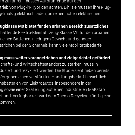
rm zu fahren, müssen Autofahrende auf den
b von Plug-in-Hybriden achten. D.h. sie müssen ihre Plug-
egelmäßig elektrisch laden, um einen hohen elektrischen
zugklasse M0 bietet für den urbanen Bereich zusätzliches
chaffende Elektro-Kleinfahrzeug-Klasse M0 für den urbanen
kleinen Batterien, niedrigem Gewicht und geringer
bstrichen bei der
Sicherheit
, kann viele Mobilitätsbedarfe
ng muss weiter vorangetrieben und zielgerichtet gefördert
hafts- und Wirtschaftsstandort zu stärken, muss in
uziert und rezykliert werden. Die Studie sieht neben bereits
 Vorgaben einen verstärkten Handlungsbedarf hinsichtlich
nsbatterien von Elektroautos, insbesondere in der
ng
sowie einer Skalierung auf einen industriellen Maßstab.
arf und -verfügbarkeit wird dem Thema Recycling künftig eine
ukommen.