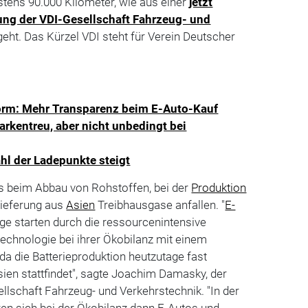
stens 90.000 Kilometer, wie aus einer
jetzt
ung der VDI-Gesellschaft Fahrzeug- und
eht. Das Kürzel VDI steht für Verein Deutscher
orm: Mehr Transparenz beim E-Auto-Kauf
rkentreu, aber nicht unbedingt bei
ahl der Ladepunkte steigt
ass beim Abbau von Rohstoffen, bei der
Produktion
Lieferung aus
Asien
Treibhausgase anfallen. "
E-
e starten durch die ressourcenintensive
technologie bei ihrer Ökobilanz mit einem
a die Batterieproduktion heutzutage fast
sien stattfindet", sagte Joachim Damasky, der
llschaft Fahrzeug- und Verkehrstechnik. "In der
en sich bei der Ökobilanz dann E-Autos und