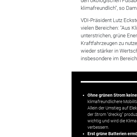
den ökologischen Fußab
klimafreundlich", so Dam
VDI-Präsident Lutz Eckst
vielen Bereichen: "Aus K
unterstrichen, grüne Ener
Kraftfahrzeugen zu nutz
wieder stärker in Werts
insbesondere im Bereich d
Ohne grünen Strom keine 
klimafreundlichere Mobili
Allein der Umstieg auf El
der Strom "dreckig" produ
wichtig und wird die Klim
verbessern.
Erst grüne Batterien erm