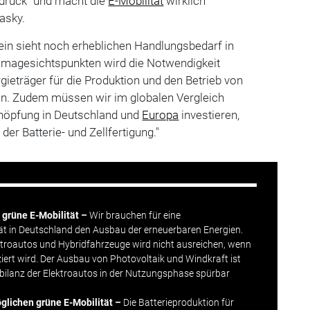
druck "und macht die
E-Mobilität
wirklich
asky.
ein sieht noch erheblichen Handlungsbedarf in
limagesichtspunkten wird die Notwendigkeit
gieträger für die Produktion und den Betrieb von
en. Zudem müssen wir im globalen Vergleich
chöpfung in Deutschland und
Europa
investieren,
er Batterie- und Zellfertigung."
grüne E-Mobilität –
Wir brauchen für eine
tät in Deutschland den Ausbau der erneuerbaren Energien.
ektroautos und Hybridfahrzeuge wird nicht ausreichen, wenn
ziert wird. Der Ausbau von Photovoltaik und Windkraft ist
abilanz der Elektroautos in der Nutzungsphase spürbar
öglichen grüne E-Mobilität –
Die Batterieproduktion für