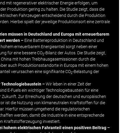
d mit regenerativer elektrischer Energie erfolgen, um
er Produktion gering zu halten. Die Studie zeigt, dass die
lektrischen Fahrzeugen entscheidend durch die Produktion
den. Hierbei spielt der jeweilige Produktionsort eine zentrale
erien müssen in Deutschland und Europa mit erneuerbarem
iert werden –
Eine Batterieproduktion in Deutschland und
 hohem erneuerbarem Energieanteil sorgt neben einer
ng für eine bessere CO
-Bilanz der Autos. Die Studie zeigt,
2
s
China
mit hohen Treibhausgasemissionen durch die
 Aber auch Produktionsstandorte in Europa mit einem hohen
nteil verursachen eine signifikante CO
-Belastung der
2
er Technologiebaustein –
Wir leben in einer Zeit der
sind E-Fuels ein wichtiger Technologiebaustein für eine
er Zukunft. Zur Erreichung der deutschen und europäischen
or ist die Nutzung von klimaneutralen Kraftstoffen für die
ar. Hierfür müssen umgehend die regulatorischen
ffen werden, damit die Industrie in eine entsprechende
n Kraftstofferzeugung investiert.
ei hohem elektrischen Fahranteil einen positiven Beitrag –