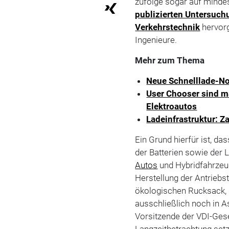
zufolge sogar auf minde
publizierten Untersuch
Verkehrstechnik
hervorg
Ingenieure.
Mehr zum Thema
Neue Schnelllade-N
User Chooser sind ma
Elektroautos
Ladeinfrastruktur: Z
Ein Grund hierfür ist, d
der Batterien sowie der 
Autos
und Hybridfahrzeug
Herstellung der Antriebs
ökologischen Rucksack, d
ausschließlich noch in A
Vorsitzende der VDI-Gese
Langzeitbetrachtung setz