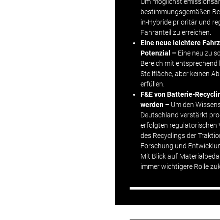
Um möglichst emissionsa
bestimmungsgemäßen Betrie
in-Hybride prioritär und r
Fahranteil zu erreichen.
Eine neue leichtere Fahr
Potenzial –
Eine neu zu s
Bereich mit entsprechend 
Stellfläche, aber keinen A
erfüllen.
F&E von Batterie-Recycli
werden –
Um den Wissensc
Deutschland verstärkt prod
erfolgten regulatorischen
des Recyclings der Traktio
Forschung
und
Entwicklu
Mit Blick auf Materialbed
immer wichtigere Rolle z