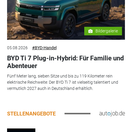
Bildergalerie
05.08.2026
#BYD-Handel
BYD Ti 7 Plug-in-Hybrid: Für Familie und
Abenteuer
Fünf Meter lang, sieben Sitze und bis zu 119 Kilometer rein
elektrische Reichweite: Der BYD Ti 7 ist vielseitig talentiert und
vermutlich 2027 auch in Deutschland erhältlich.
STELLENANGEBOTE