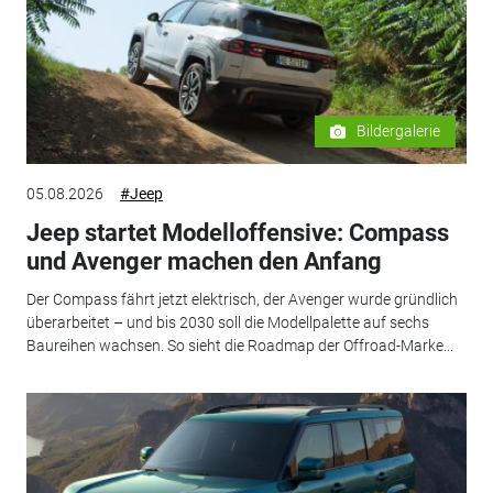
Bildergalerie
05.08.2026
#Jeep
Jeep startet Modelloffensive: Compass
und Avenger machen den Anfang
Der Compass fährt jetzt elektrisch, der Avenger wurde gründlich
überarbeitet – und bis 2030 soll die Modellpalette auf sechs
Baureihen wachsen. So sieht die Roadmap der Offroad-Marke...