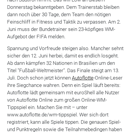
Donnerstag bekanntgeben. Dem Trainerstab bleiben
dann noch über 30 Tage, dem Team den nötigen
Feinschliff in Fitness und Taktik zu verpassen. Am 2.
Juni muss der Bundetrainer sein 23-köpfiges WM-
Aufgebot der FIFA melden.
Spannung und Vorfreude steigen also. Mancher sehnt
sicher den 12. Juni herbei, damit es endlich losgeht.
Ab dann kämpfen 32 Nationen in Brasilien um den
Titel "Fußball-Weltmeister". Das Finale steigt am 13.
Juli. Doch schon jetzt können
Autoflotte
-Online-Leser
ihre Siegchance wahren. Denn ein Spiel läuft bereits:
Autoflotte lädt gemeinsam mit euroShell alle Nutzer
von Autoflotte Online zum großen Online-WM-
Tippspiel ein. Machen Sie mit – unter
www.autoflotte.de/wm-tippspiel. Wer sich dort
registriert, kann alle Spiele tippen. Die genauen Spiel-
und Punktregeln sowie die Teilnahmebedingen haben