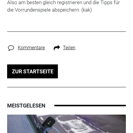
Also am besten gleich registrieren und die Tipps für
die Vorrundenspiele abspeichern. (kak)
Kommentare
Teilen
ZUR STARTSEITE
MEISTGELESEN