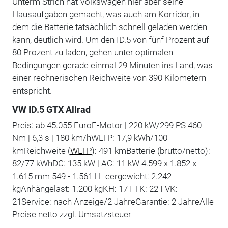
Unterm Strich hat Volkswagen hier aber seine
Hausaufgaben gemacht, was auch am Korridor, in
dem die Batterie tatsächlich schnell geladen werden
kann, deutlich wird. Um den ID.5 von fünf Prozent auf
80 Prozent zu laden, gehen unter optimalen
Bedingungen gerade einmal 29 Minuten ins Land, was
einer rechnerischen Reichweite von 390 Kilometern
entspricht.
VW ID.5 GTX Allrad
Preis: ab 45.055 EuroE-Motor | 220 kW/299 PS 460
Nm | 6,3 s | 180 km/hWLTP: 17,9 kWh/100
kmReichweite (
WLTP
): 491 kmBatterie (brutto/netto):
82/77 kWhDC: 135 kW | AC: 11 kW 4.599 x 1.852 x
1.615 mm 549 - 1.561 l L eergewicht: 2.242
kgAnhängelast: 1.200 kgKH: 17 I TK: 22 I VK:
21Service: nach Anzeige/2 JahreGarantie: 2 JahreAlle
Preise netto zzgl. Umsatzsteuer