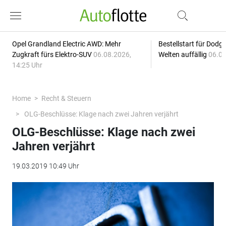
Opel Grandland Electric AWD: Mehr
Bestellstart für Dodg
Zugkraft fürs Elektro-SUV
06.08.2026,
Welten auffällig
06.08
14:25 Uhr
Home
Recht & Steuern
OLG-Beschlüsse: Klage nach zwei Jahren verjährt
OLG-Beschlüsse: Klage nach zwei
Jahren verjährt
19.03.2019 10:49 Uhr