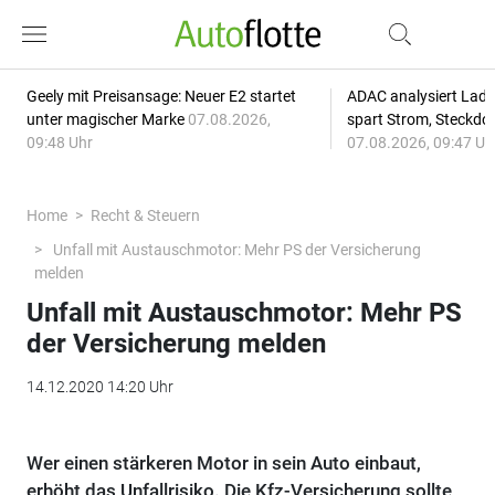
Geely mit Preisansage: Neuer E2 startet
ADAC analysiert Lade
unter magischer Marke
07.08.2026,
spart Strom, Steckdo
09:48 Uhr
07.08.2026, 09:47 Uh
Home
Recht & Steuern
Unfall mit Austauschmotor: Mehr PS der Versicherung
melden
Unfall mit Austauschmotor: Mehr PS
der Versicherung melden
14.12.2020 14:20 Uhr
Wer einen stärkeren Motor in sein Auto einbaut,
erhöht das Unfallrisiko. Die Kfz-Versicherung sollte