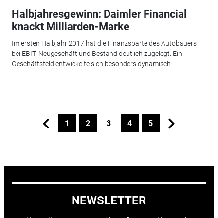
Halbjahresgewinn: Daimler Financial
knackt Milliarden-Marke
Im ersten Halbjahr 2017 hat die Finanzsparte des Autobauers
bei EBIT, Neugeschäft und Bestand deutlich zugelegt. Ein
Geschäftsfeld entwickelte sich besonders dynamisch.
1
2
3
4
5
NEWSLETTER