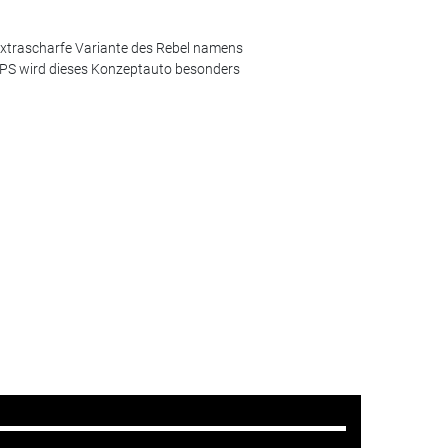
 extrascharfe Variante des Rebel namens
h PS wird dieses Konzeptauto besonders