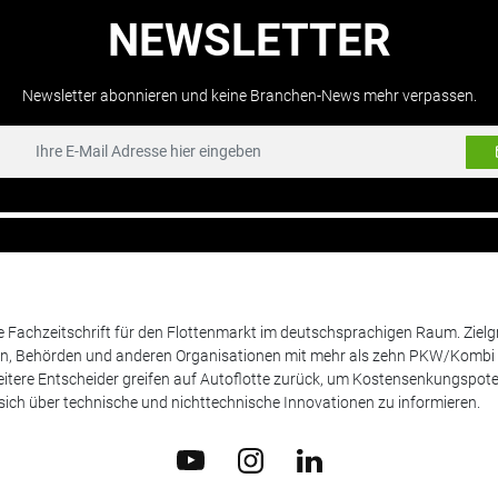
NEWSLETTER
Newsletter abonnieren und keine Branchen-News mehr verpassen.
de Fachzeitschrift für den Flottenmarkt im deutschsprachigen Raum. Zie
en, Behörden und anderen Organisationen mit mehr als zehn PKW/Kombi 
itere Entscheider greifen auf Autoflotte zurück, um Kostensenkungspote
ich über technische und nichttechnische Innovationen zu informieren.