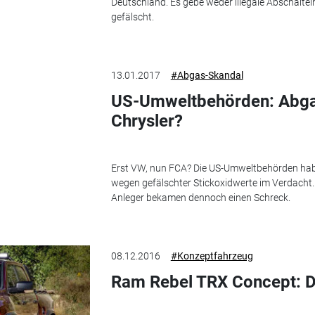
Deutschland. Es gebe weder illegale Abschalt
gefälscht.
13.01.2017
#Abgas-Skandal
US-Umweltbehörden: Abgas
Chrysler?
Erst VW, nun FCA? Die US-Umweltbehörden ha
wegen gefälschter Stickoxidwerte im Verdacht.
Anleger bekamen dennoch einen Schreck.
08.12.2016
#Konzeptfahrzeug
Ram Rebel TRX Concept: D