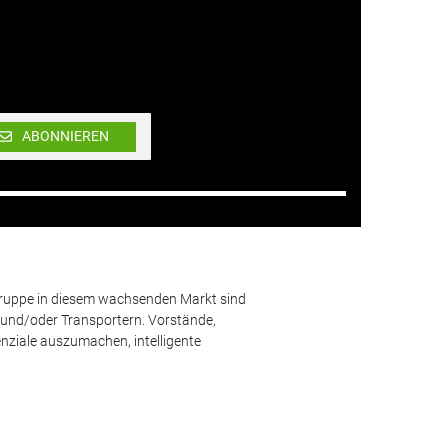
ABONNIEREN
lgruppe in diesem wachsenden Markt sind
und/oder Transportern. Vorstände,
nziale auszumachen, intelligente