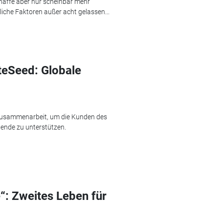
haffe aber nur scheinbar mehr
liche Faktoren außer acht gelassen...
teSeed: Globale
 Zusammenarbeit, um die Kunden des
wende zu unterstützen.
“: Zweites Leben für