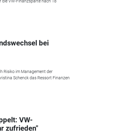
er die VW-Finanzsparte nach 18
andswechsel bei
ch Risiko im Management der
hristina Schenck das Ressort Finanzen
ppelt: VW-
r zufrieden"