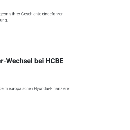
gebnis ihrer Geschichte eingefahren.
lung.
er-Wechsel bei HCBE
tt beim europäischen Hyundai-Finanzierer