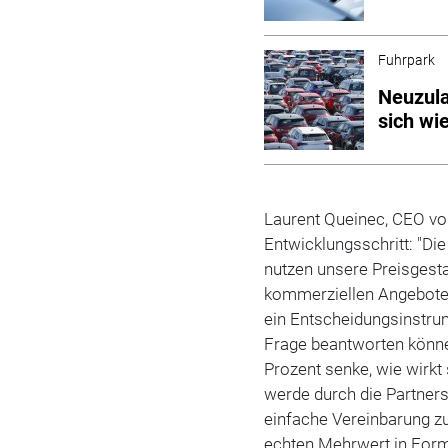
Fuhrpark
Neuzul
sich wi
Laurent Queinec, CEO von
Entwicklungsschritt: "Di
nutzen unsere Preisgest
kommerziellen Angebote. 
ein Entscheidungsinstru
Frage beantworten könn
Prozent senke, wie wirkt
werde durch die Partners
einfache Vereinbarung 
echten Mehrwert in Form