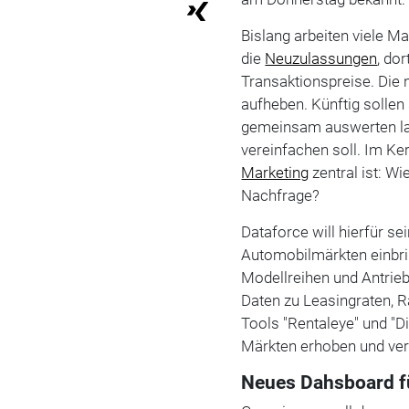
Bislang arbeiten viele M
die
Neuzulassungen
, do
Transaktionspreise. Die
aufheben. Künftig solle
gemeinsam auswerten las
vereinfachen soll. Im Ke
Marketing
zentral ist: W
Nachfrage?
Dataforce will hierfür se
Automobilmärkten einbri
Modellreihen und Antrieb
Daten zu Leasingraten, R
Tools "Rentaleye" und "D
Märkten erhoben und ver
Neues Dahsboard fü