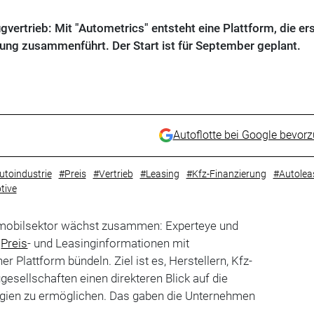
vertrieb: Mit "Autometrics" entsteht eine Plattform, die er
ng zusammenführt. Der Start ist für September geplant.
Autoflotte bei Google bevor
utoindustrie
#Preis
#Vertrieb
#Leasing
#Kfz-Finanzierung
#Autolea
tive
mobilsektor wächst zusammen: Experteye und
g
Preis
- und Leasinginformationen mit
r Plattform bündeln. Ziel ist es, Herstellern, Kfz-
gesellschaften einen direkteren Blick auf die
tegien zu ermöglichen. Das gaben die Unternehmen
.