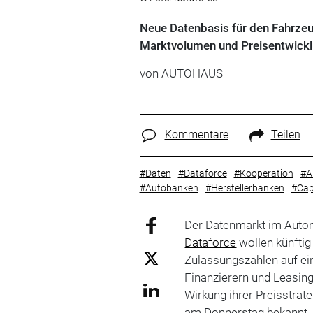
Neue Datenbasis für den Fahrzeug
Marktvolumen und Preisentwicklu
von
AUTOHAUS
Kommentare
Teilen
#Daten
#Dataforce
#Kooperation
#A
#Autobanken
#Herstellerbanken
#Cap
Der Datenmarkt im Auto
Dataforce
wollen künfti
Zulassungszahlen auf eine
Finanzierern und Leasing
Wirkung ihrer Preisstra
am Donnerstag bekannt