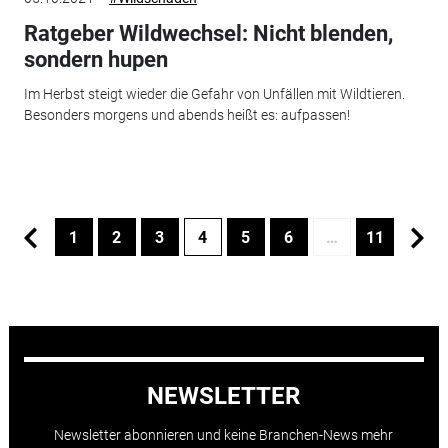
Ratgeber Wildwechsel: Nicht blenden,
sondern hupen
Im Herbst steigt wieder die Gefahr von Unfällen mit Wildtieren.
Besonders morgens und abends heißt es: aufpassen!
1
2
3
4
5
6
…
11
NEWSLETTER
Newsletter abonnieren und keine Branchen-News mehr