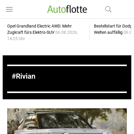
Opel Grandland Electric AWD: Mehr
Bestellstart für Dodg
Zugkraft fürs Elektro-SUV
06.08.2026,
Welten auffällig
06.08
14:25 Uhr
Rivian