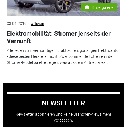
Bildergalerie
03.06.2019
#Rivian
Elektromobilität: Stromer jenseits der
Vernunft
Alle reden vom vernünftigen, praktischen, günstigen Elektroauto
- diese beiden Hersteller nicht. Zwei kommende Extreme in der
Stromer-Modellpalette zeigen, was aus dem Antrieb alles...
NEWSLETTER
Newsletter abonnieren und keine Branchen-News mehr
verpassen.