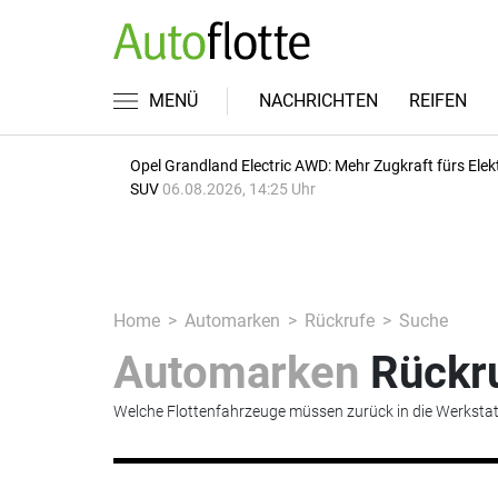
MENÜ
NACHRICHTEN
REIFEN
Opel Grandland Electric AWD: Mehr Zugkraft fürs Elek
SUV
06.08.2026, 14:25 Uhr
Home
Automarken
Rückrufe
Suche
Automarken
Rückr
Welche Flottenfahrzeuge müssen zurück in die Werkstat