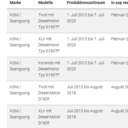
Marke
Modelle
Produktionszeitraum
in asp ve
KGM /
Tivoli mit
1. Juli 2015 bis 7. Juli
Februar 
Ssangyong
Dieselmotor
2020
Typ D160TF
KGM /
XLV mit
1. Juli 2015 bis 7. Juli
Februar 
Ssangyong
Dieselmotor
2020
Typ D160TF
KGM /
Korando mit
1. Juli 2015 bis 7. Juli
Februar 
Ssangyong
Dieselmotor
2020
Typ D160TF
KGM /
Tivoli mit
Juli 2015 bis August
August 2
Ssangyong
Diesel-Motor
2018
D16Df
KGM /
XLV mit
Juli 2015 bis August
August 2
Ssangyong
Diesel-Motor
2018
D16Df