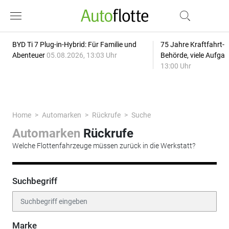
BYD Ti 7 Plug-in-Hybrid: Für Familie und
75 Jahre Kraftfahrt-
Abenteuer
05.08.2026, 13:03 Uhr
Behörde, viele Aufga
13:00 Uhr
Home
Automarken
Rückrufe
Suche
Automarken
Rückrufe
Welche Flottenfahrzeuge müssen zurück in die Werkstatt?
Suchbegriff
Marke