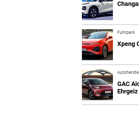
Changa
Fuhrpark
Xpeng G
Autoherstel
GAC Aio
Ehrgeiz