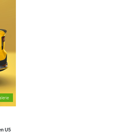
alerie
en U5