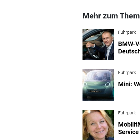
Mehr zum Them
Fuhrpark
BMW-Ve
Deutsc
Fuhrpark
Mini: W
Fuhrpark
Mobilit
Servic