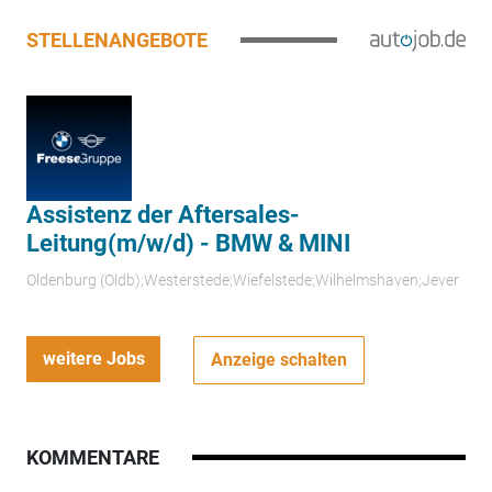
STELLENANGEBOTE
Assistenz der Aftersales-
Leitung(m/w/d) - BMW & MINI
Oldenburg (Oldb);Westerstede;Wiefelstede;Wilhelmshaven;Jever
weitere Jobs
Anzeige schalten
KOMMENTARE