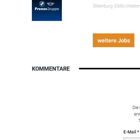
Oldenburg (Oldb);Weste
weitere Jobs
KOMMENTARE
Die
erw
E-Mail