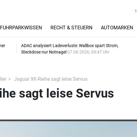
FUHRPARKWISSEN
RECHT & STEUERN
AUTOMARKEN
her
ADAC analysiert Ladeverluste: Wallbox spart Strom,
Steckdose nur Notnagel
07.08.2026, 09:47 Uhr
ler
Jaguar XK-Reihe sagt leise Servus
he sagt leise Servus