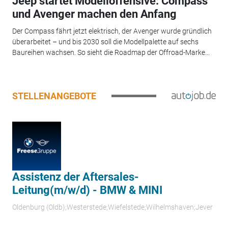
Jeep startet Modelloffensive: Compass
und Avenger machen den Anfang
Der Compass fährt jetzt elektrisch, der Avenger wurde gründlich
überarbeitet – und bis 2030 soll die Modellpalette auf sechs
Baureihen wachsen. So sieht die Roadmap der Offroad-Marke...
STELLENANGEBOTE
Assistenz der Aftersales-
Leitung(m/w/d) - BMW & MINI
Oldenburg (Oldb);Westerstede;Wiefelstede;Wilhelmshaven;Jever