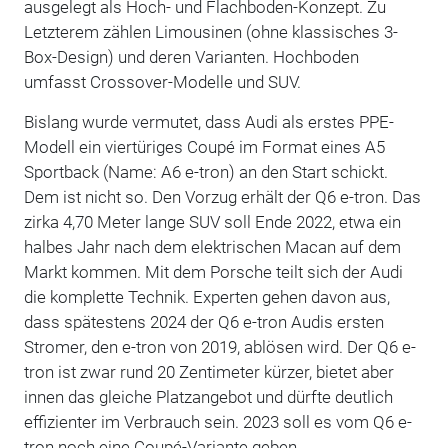
ausgelegt als Hoch- und Flachboden-Konzept. Zu
Letzterem zählen Limousinen (ohne klassisches 3-
Box-Design) und deren Varianten. Hochboden
umfasst Crossover-Modelle und SUV.
Bislang wurde vermutet, dass Audi als erstes PPE-
Modell ein viertüriges Coupé im Format eines A5
Sportback (Name: A6 e-tron) an den Start schickt.
Dem ist nicht so. Den Vorzug erhält der Q6 e-tron. Das
zirka 4,70 Meter lange SUV soll Ende 2022, etwa ein
halbes Jahr nach dem elektrischen Macan auf dem
Markt kommen. Mit dem Porsche teilt sich der Audi
die komplette Technik. Experten gehen davon aus,
dass spätestens 2024 der Q6 e-tron Audis ersten
Stromer, den e-tron von 2019, ablösen wird. Der Q6 e-
tron ist zwar rund 20 Zentimeter kürzer, bietet aber
innen das gleiche Platzangebot und dürfte deutlich
effizienter im Verbrauch sein. 2023 soll es vom Q6 e-
tron noch eine Coupé-Variante geben.