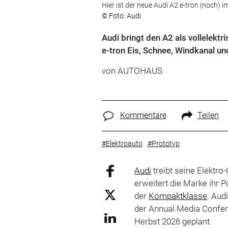
Hier ist der neue Audi A2 e-tron (noch)
© Foto: Audi
Audi bringt den A2 als vollelekt
e-tron Eis, Schnee, Windkanal un
von
AUTOHAUS
Kommentare
Teilen
#Elektroauto
#Prototyp
Audi
treibt seine Elektro
erweitert die Marke ihr P
der
Kompaktklasse
. Aud
der Annual Media Confere
Herbst 2026 geplant.