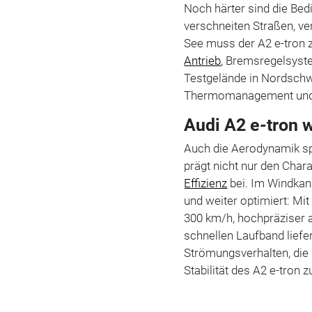
Noch härter sind die Bed
verschneiten Straßen, v
See muss der A2 e-tron 
Antrieb
, Bremsregelsyst
Testgelände in Nordsch
Thermomanagement und 
Audi A2 e-tron 
Auch die Aerodynamik spi
prägt nicht nur den Chara
Effizienz
bei. Im Windkana
und weiter optimiert: Mi
300 km/h, hochpräziser
schnellen Laufband liefe
Strömungsverhalten, die
Stabilität des A2 e-tron 