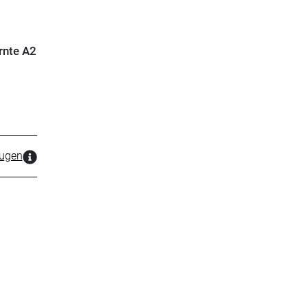
rnte A2
zugen