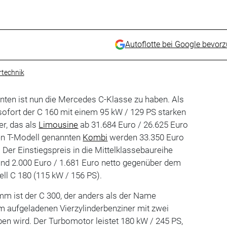
Autoflotte bei Google bevor
technik
anten ist nun die Mercedes C-Klasse zu haben. Als
sofort der C 160 mit einem 95 kW / 129 PS starken
er, das als
Limousine
ab 31.684 Euro / 26.625 Euro
den T-Modell genannten
Kombi
werden 33.350 Euro
g. Der Einstiegspreis in die Mittelklassebaureihe
und 2.000 Euro / 1.681 Euro netto gegenüber dem
ll C 180 (115 kW / 156 PS).
mm ist der C 300, der anders als der Name
m aufgeladenen Vierzylinderbenziner mit zwei
en wird. Der Turbomotor leistet 180 kW / 245 PS,