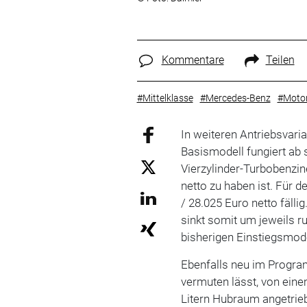
Kommentare
Teilen
#Mittelklasse
#Mercedes-Benz
#Motor
In weiteren Antriebsvari
Basismodell fungiert ab 
Vierzylinder-Turbobenzin
netto zu haben ist. Für 
/ 28.025 Euro netto fälli
sinkt somit um jeweils r
bisherigen Einstiegsmode
Ebenfalls neu im Progra
vermuten lässt, von eine
Litern Hubraum angetrieb