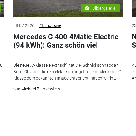
Bildergalerie
28.07.2026
#Limousine
23
Mercedes C 400 4Matic Electric
N
(94 kWh): Ganz schön viel
S
u,
Die neue „C-Klasse elektrisch“ hat viel Schnickschnack an
Au
Bord. Ob auch die rein elektrisch angetriebene Mercedes C-
el
Klasse dem bekannten Image entspricht, haben wir in...
AM
von
Michael Blumenstein