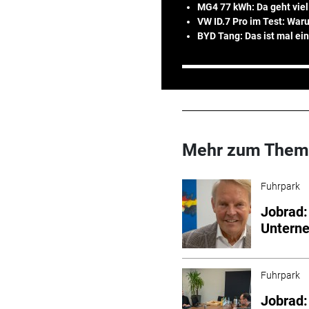
MG4 77 kWh: Da geht viel
VW ID.7 Pro im Test: Waru
BYD Tang: Das ist mal ei
Mehr zum Them
Fuhrpark
Jobrad:
Untern
Fuhrpark
Jobrad: 