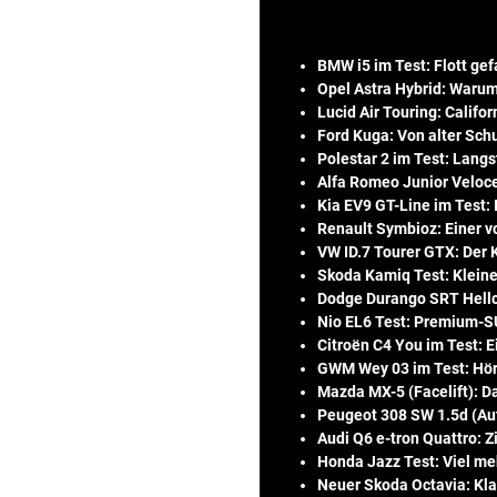
BMW i5 im Test: Flott gefa
Opel Astra Hybrid: Waru
Lucid Air Touring: Califo
Ford Kuga: Von alter Sc
Polestar 2 im Test: Langs
Alfa Romeo Junior Veloc
Kia EV9 GT-Line im Test: I
Renault Symbioz: Einer v
VW ID.7 Tourer GTX: Der K
Skoda Kamiq Test: Klein
Dodge Durango SRT Hellc
Nio EL6 Test: Premium-S
Citroën C4 You im Test: E
GWM Wey 03 im Test: Hör 
Mazda MX-5 (Facelift): D
Peugeot 308 SW 1.5d (Aut
Audi Q6 e-tron Quattro: Zi
Honda Jazz Test: Viel meh
Neuer Skoda Octavia: Kla