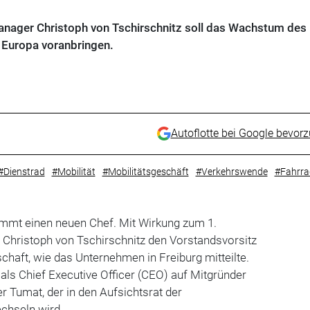
nager Christoph von Tschirschnitz soll das Wachstum des
n Europa voranbringen.
Autoflotte bei Google bevor
#Dienstrad
#Mobilität
#Mobilitätsgeschäft
#Verkehrswende
#Fahrra
mmt einen neuen Chef. Mit Wirkung zum 1.
Christoph von Tschirschnitz den Vorstandsvorsitz
chaft, wie das Unternehmen in Freiburg mitteilte.
 als Chief Executive Officer (CEO) auf Mitgründer
r Tumat, der in den Aufsichtsrat der
hseln wird.