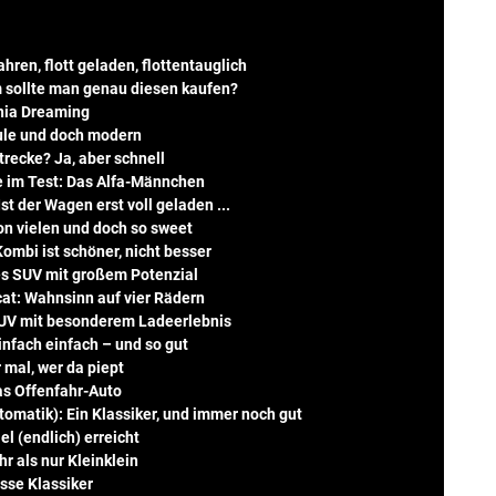
hren, flott geladen, flottentauglich
m sollte man genau diesen kaufen?
rnia Dreaming
hule und doch modern
trecke? Ja, aber schnell
e im Test: Das Alfa-Männchen
st der Wagen erst voll geladen ...
on vielen und doch so sweet
ombi ist schöner, nicht besser
es SUV mit großem Potenzial
at: Wahnsinn auf vier Rädern
UV mit besonderem Ladeerlebnis
infach einfach – und so gut
mal, wer da piept
as Offenfahr-Auto
omatik): Ein Klassiker, und immer noch gut
el (endlich) erreicht
r als nur Kleinklein
sse Klassiker