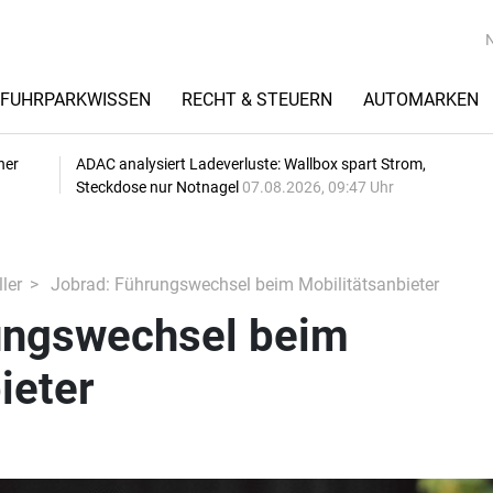
FUHRPARKWISSEN
RECHT & STEUERN
AUTOMARKEN
her
ADAC analysiert Ladeverluste: Wallbox spart Strom,
Steckdose nur Notnagel
07.08.2026, 09:47 Uhr
ler
Jobrad: Führungswechsel beim Mobilitätsanbieter
ungswechsel beim
ieter