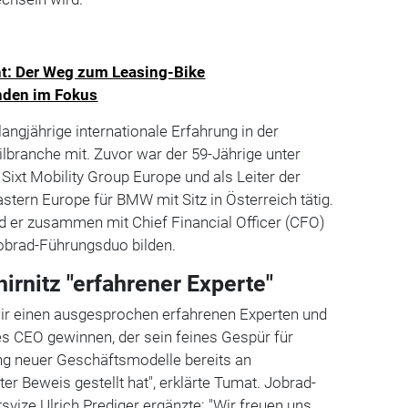
ht: Der Weg zum Leasing-Bike
nden im Fokus
langjährige internationale Erfahrung in der
lbranche mit. Zuvor war der 59-Jährige unter
 Sixt Mobility Group Europe und als Leiter der
stern Europe für BMW mit Sitz in Österreich tätig.
rd er zusammen mit Chief Financial Officer (CFO)
obrad-Führungsduo bilden.
irnitz "erfahrener Experte"
wir einen ausgesprochen erfahrenen Experten und
des CEO gewinnen, der sein feines Gespür für
ung neuer Geschäftsmodelle bereits an
er Beweis gestellt hat", erklärte Tumat. Jobrad-
svize Ulrich Prediger ergänzte: "Wir freuen uns