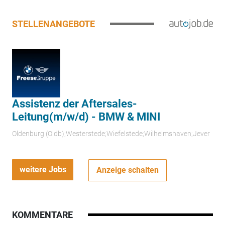
STELLENANGEBOTE
Assistenz der Aftersales-
Leitung(m/w/d) - BMW & MINI
Oldenburg (Oldb);Westerstede;Wiefelstede;Wilhelmshaven;Jever
weitere Jobs
Anzeige schalten
KOMMENTARE