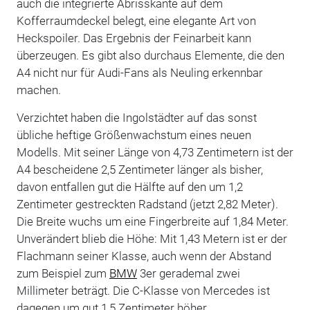
auch die integrierte Abrisskante auf dem
Kofferraumdeckel belegt, eine elegante Art von
Heckspoiler. Das Ergebnis der Feinarbeit kann
überzeugen. Es gibt also durchaus Elemente, die den
A4 nicht nur für Audi-Fans als Neuling erkennbar
machen.
Verzichtet haben die Ingolstädter auf das sonst
übliche heftige Größenwachstum eines neuen
Modells. Mit seiner Länge von 4,73 Zentimetern ist der
A4 bescheidene 2,5 Zentimeter länger als bisher,
davon entfallen gut die Hälfte auf den um 1,2
Zentimeter gestreckten Radstand (jetzt 2,82 Meter).
Die Breite wuchs um eine Fingerbreite auf 1,84 Meter.
Unverändert blieb die Höhe: Mit 1,43 Metern ist er der
Flachmann seiner Klasse, auch wenn der Abstand
zum Beispiel zum
BMW
3er gerademal zwei
Millimeter beträgt. Die C-Klasse von Mercedes ist
dagegen um gut 1,5 Zentimeter höher.