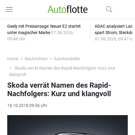
Geely mit Preisansage: Neuer E2 startet
ADAC analysiert Lade
unter magischer Marke
07.08.2026,
spart Strom, Steckdo
09:48 Uhr
07.08.2026, 09:47 Uh
Home
Nachrichten
Autohersteller
Skoda verrät Namen des Rapid-Nachfolgers: Kurz und
klangvoll
Skoda verrät Namen des Rapid-
Nachfolgers: Kurz und klangvoll
16.10.2018 09:56 Uhr