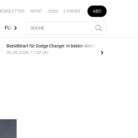
NEWSLETTER
SHOP
JOBS
E-PAPER
ABO
FUHRPARK-TOOLS
EVENTS
FLOTTENLÖSUNGEN
Bestellstart für Dodge Charger: In beiden Welten auffällig
Akti
06.08.2026, 11:30 Uhr
E-Au