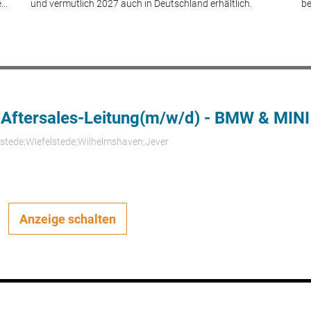
..
und vermutlich 2027 auch in Deutschland erhältlich.
be
 Aftersales-Leitung(m/w/d) - BMW & MINI
rstede;Wiefelstede;Wilhelmshaven;Jever
Anzeige schalten