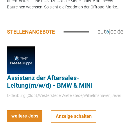
überarbeitet – und bis 2030 soll die Modellpalette auf sechs
Baureihen wachsen. So sieht die Roadmap der Offroad-Marke...
STELLENANGEBOTE
Assistenz der Aftersales-
Leitung(m/w/d) - BMW & MINI
Oldenburg (Oldb);Westerstede;Wiefelstede;Wilhelmshaven;Jever
weitere Jobs
Anzeige schalten