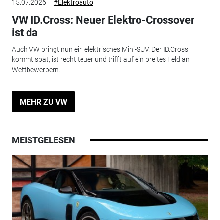
15.07.2026
#Elektroauto
VW ID.Cross: Neuer Elektro-Crossover
ist da
Auch VW bringt nun ein elektrisches Mini-SUV. Der ID.Cross
kommt spät, ist recht teuer und trifft auf ein breites Feld an
Wettbewerbern.
MEHR ZU VW
MEISTGELESEN