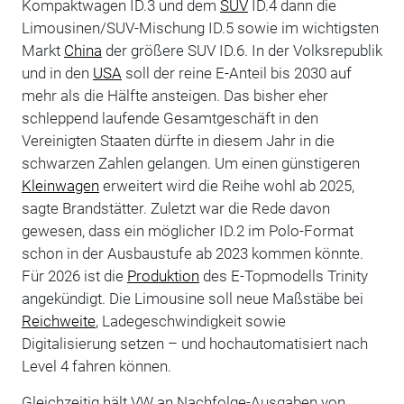
Kompaktwagen ID.3 und dem
SUV
ID.4 dann die
Limousinen/SUV-Mischung ID.5 sowie im wichtigsten
Markt
China
der größere SUV ID.6. In der Volksrepublik
und in den
USA
soll der reine E-Anteil bis 2030 auf
mehr als die Hälfte ansteigen. Das bisher eher
schleppend laufende Gesamtgeschäft in den
Vereinigten Staaten dürfte in diesem Jahr in die
schwarzen Zahlen gelangen. Um einen günstigeren
Kleinwagen
erweitert wird die Reihe wohl ab 2025,
sagte Brandstätter. Zuletzt war die Rede davon
gewesen, dass ein möglicher ID.2 im Polo-Format
schon in der Ausbaustufe ab 2023 kommen könnte.
Für 2026 ist die
Produktion
des E-Topmodells Trinity
angekündigt. Die Limousine soll neue Maßstäbe bei
Reichweite
, Ladegeschwindigkeit sowie
Digitalisierung setzen – und hochautomatisiert nach
Level 4 fahren können.
Gleichzeitig hält VW an Nachfolge-Ausgaben von