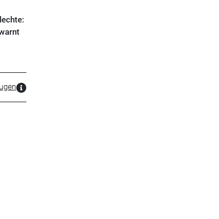
lechte:
 warnt
zugen