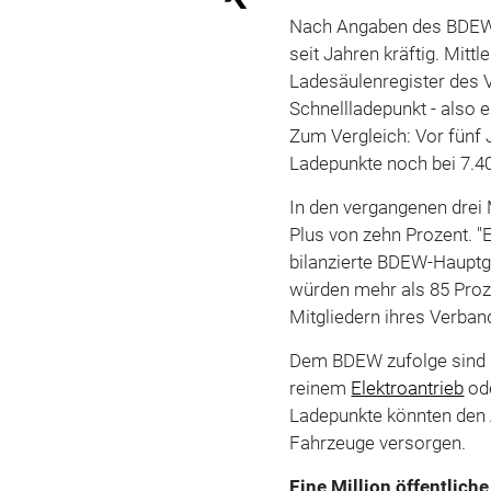
Nach Angaben des BDEW w
seit Jahren kräftig. Mitt
Ladesäulenregister des V
Schnellladepunkt - also e
Zum Vergleich: Vor fünf 
Ladepunkte noch bei 7.4
In den vergangenen drei
Plus von zehn Prozent. "E
bilanzierte BDEW-Hauptge
würden mehr als 85 Proz
Mitgliedern ihres Verban
Dem BDEW zufolge sind i
reinem
Elektroantrieb
od
Ladepunkte könnten den 
Fahrzeuge versorgen.
Eine Million öffentlich