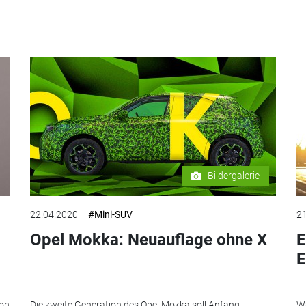
Bildergalerie
22.04.2020
#Mini-SUV
21
Opel Mokka: Neuauflage ohne X
E
E
von
Die zweite Generation des Opel Mokka soll Anfang
Wä