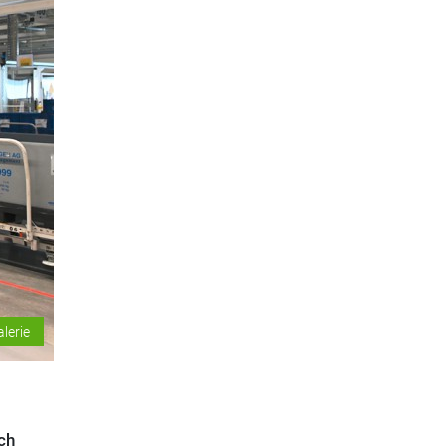
alerie
ch