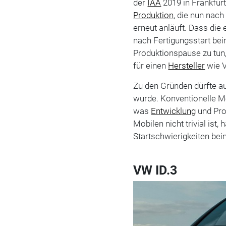
der
IAA
2019 in Frankfurt
Produktion
, die nun nac
erneut anläuft. Dass die e
nach Fertigungsstart bei
Produktionspause zu tun,
für einen
Hersteller
wie 
Zu den Gründen dürfte au
wurde. Konventionelle Mo
was
Entwicklung
und Prod
Mobilen nicht trivial ist,
Startschwierigkeiten be
VW ID.3