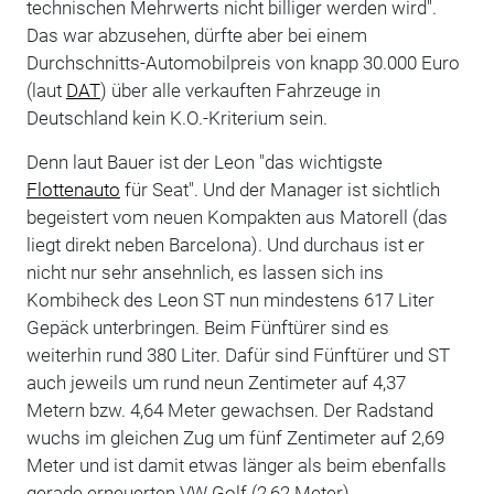
technischen Mehrwerts nicht billiger werden wird".
Das war abzusehen, dürfte aber bei einem
Durchschnitts-Automobilpreis von knapp 30.000 Euro
(laut
DAT
) über alle verkauften Fahrzeuge in
Deutschland kein K.O.-Kriterium sein.
Denn laut Bauer ist der Leon "das wichtigste
Flottenauto
für Seat". Und der Manager ist sichtlich
begeistert vom neuen Kompakten aus Matorell (das
liegt direkt neben Barcelona). Und durchaus ist er
nicht nur sehr ansehnlich, es lassen sich ins
Kombiheck des Leon ST nun mindestens 617 Liter
Gepäck unterbringen. Beim Fünftürer sind es
weiterhin rund 380 Liter. Dafür sind Fünftürer und ST
auch jeweils um rund neun Zentimeter auf 4,37
Metern bzw. 4,64 Meter gewachsen. Der Radstand
wuchs im gleichen Zug um fünf Zentimeter auf 2,69
Meter und ist damit etwas länger als beim ebenfalls
gerade erneuerten VW Golf (2,62 Meter).