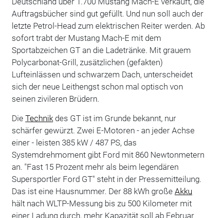
Deutschland über 1.700 Mustang Mach-E verkauft, die
Auftragsbücher sind gut gefüllt. Und nun soll auch der
letzte Petrol-Head zum elektrischen Reiter werden. Ab
sofort trabt der Mustang Mach-E mit dem
Sportabzeichen GT an die Ladetränke. Mit grauem
Polycarbonat-Grill, zusätzlichen (gefakten)
Lufteinlässen und schwarzem Dach, unterscheidet
sich der neue Leithengst schon mal optisch von
seinen zivileren Brüdern.
Die
Technik
des GT ist im Grunde bekannt, nur
schärfer gewürzt. Zwei E-Motoren - an jeder Achse
einer - leisten 385 kW / 487 PS, das
Systemdrehmoment gibt Ford mit 860 Newtonmetern
an. "Fast 15 Prozent mehr als beim legendären
Supersportler Ford GT" steht in der Pressemitteilung.
Das ist eine Hausnummer. Der 88 kWh große
Akku
hält nach WLTP-Messung bis zu 500 Kilometer mit
einer Ladung durch, mehr Kapazität soll ab Februar