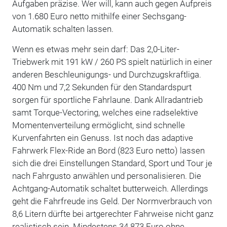
Aufgaben präzise. Wer will, kann auch gegen Aufpreis
von 1.680 Euro netto mithilfe einer Sechsgang-
Automatik schalten lassen.
Wenn es etwas mehr sein darf: Das 2,0-Liter-
Triebwerk mit 191 kW / 260 PS spielt natürlich in einer
anderen Beschleunigungs- und Durchzugskraftliga.
400 Nm und 7,2 Sekunden für den Standardspurt
sorgen für sportliche Fahrlaune. Dank Allradantrieb
samt Torque-Vectoring, welches eine radselektive
Momentenverteilung ermöglicht, sind schnelle
Kurvenfahrten ein Genuss. Ist noch das adaptive
Fahrwerk Flex-Ride an Bord (823 Euro netto) lassen
sich die drei Einstellungen Standard, Sport und Tour je
nach Fahrgusto anwählen und personalisieren. Die
Achtgang-Automatik schaltet butterweich. Allerdings
geht die Fahrfreude ins Geld. Der Normverbrauch von
8,6 Litern dürfte bei artgerechter Fahrweise nicht ganz
realistisch sein. Mindestens 34.873 Euro ohne