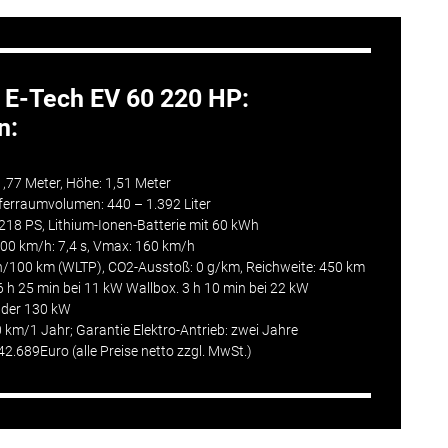
 E-Tech EV 60 220 HP:
n:
 1,77 Meter, Höhe: 1,51 Meter
ferraumvolumen: 440 – 1.392 Liter
/218 PS,
Lithium-Ionen-Batterie
mit 60 kWh
00 km/h: 7,4 s, Vmax: 160 km/h
h/100 km (
WLTP
), CO2-Ausstoß: 0 g/km,
Reichweite
: 450 km
6 h 25 min bei 11 kW
Wallbox
. 3 h 10 min bei 22 kW
lader 130 kW
0 km/1 Jahr;
Garantie
Elektro-Antrieb: zwei Jahre
2.689Euro (alle Preise netto zzgl. MwSt.)