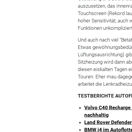
auszusetzen, das Innenra
Touchscreen (Rekord lau
hoher Sensitivität, auch
Funktionen unkomplizier
Und auch nach viel "Betat
Etwas gewöhnungsbedürft
Lüftungsausrichtung) gib
Sitzheizung wird dann abe
diesen eiskalten Tagen e
Touren. Eher mau dagege
arbeitet die Lenkradheiz
TESTBERICHTE AUTOF
Volvo C40 Recharge P
nachhaltig
Land Rover Defender 
BMW i4 im Autoflott