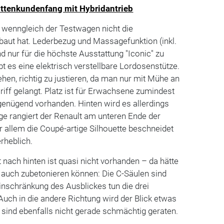
ottenkundenfang mit Hybridantrieb
 wenngleich der Testwagen nicht die
baut hat. Lederbezug und Massagefunktion (inkl.
d nur für die höchste Ausstattung "Iconic" zu
 es eine elektrisch verstellbare Lordosenstütze.
ehen, richtig zu justieren, da man nur mit Mühe an
iff gelangt. Platz ist für Erwachsene zumindest
genügend vorhanden. Hinten wird es allerdings
ge rangiert der Renault am unteren Ende der
 allem die Coupé-artige Silhouette beschneidet
rheblich.
 nach hinten ist quasi nicht vorhanden – da hätte
 auch zubetonieren können: Die C-Säulen sind
Einschränkung des Ausblickes tun die drei
 Auch in die andere Richtung wird der Blick etwas
 sind ebenfalls nicht gerade schmächtig geraten.