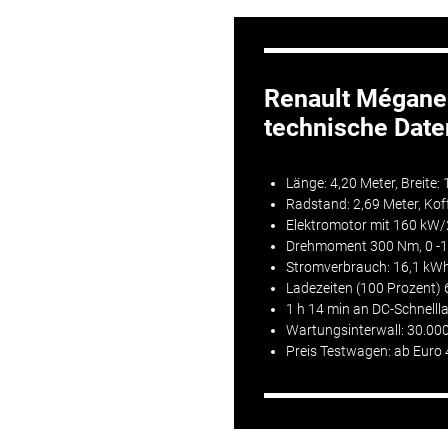
Renault Mégane
technische Date
Länge: 4,20 Meter, Breite:
Radstand: 2,69 Meter, Kof
Elektromotor mit 160 kW
Drehmoment 300 Nm, 0 -1
Stromverbrauch: 16,1 kW
Ladezeiten (100 Prozent) 
1 h 14 min an DC-Schnell
Wartungsinterwall: 30.00
Preis
Testwagen: ab Euro 4