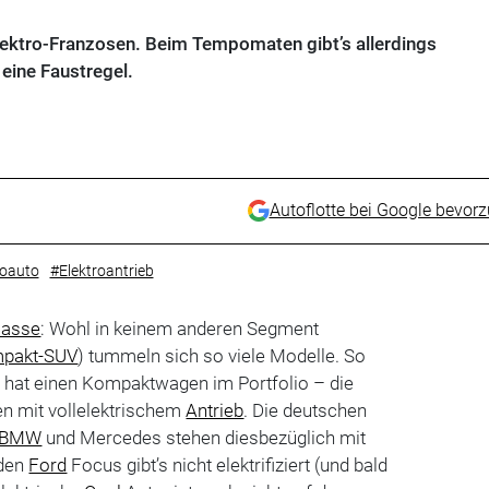
Elektro-Franzosen. Beim Tempomaten gibt’s allerdings
eine Faustregel.
Autoflotte bei Google bevor
roauto
#Elektroantrieb
lasse
: Wohl in keinem anderen Segment
pakt-SUV
) tummeln sich so viele Modelle. So
r hat einen Kompaktwagen im Portfolio – die
en mit vollelektrischem
Antrieb
. Die deutschen
BMW
und Mercedes stehen diesbezüglich mit
 den
Ford
Focus gibt’s nicht elektrifiziert (und bald