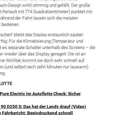
um-Design wirkt stimmig und gefällt. Der große
t Renault mit 774 Quadratzentimeter) punktet mit
 während der Fahrt lassen sich die meisten
t bedienen.
schen" bleibt das Display erstaunlich sauber.
ig: Für die Klimatisierung (Temperatur und
t es separate Schalter unterhalb des Screens – die
r wieder über das Display geregelt. Die ist an
ine Wohltat, kommt sie doch sehr schnell auf
n (und selbst nach zehn Minuten nur lauwarm)
ung.
LOTTE
ure Electric im Autoflotte Check: Sicher
90 D250 S: Das hat der Landy drauf (Video)
e Fahrbericht: Beeindruckend schnell