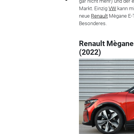
gar nicht mehr) und der 
Markt. Einzig
VW
kann mi
neue
Renault
Mègane E-Te
Besonderes.
Renault Mègane 
(2022)