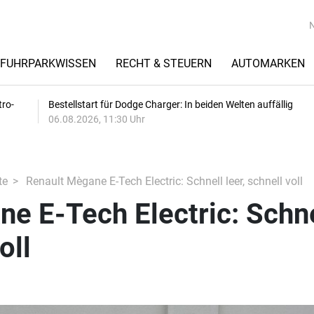
FUHRPARKWISSEN
RECHT & STEUERN
AUTOMARKEN
tro-
Bestellstart für Dodge Charger: In beiden Welten auffällig
06.08.2026, 11:30 Uhr
te
Renault Mègane E-Tech Electric: Schnell leer, schnell voll
e E-Tech Electric: Schne
oll