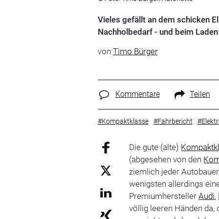
Vieles gefällt an dem schicken 
Nachholbedarf - und beim Laden 
von
Timo Bürger
Kommentare
Teilen
#Kompaktklasse
#Fahrbericht
#Elekt
Die gute (alte)
Kompaktk
(abgesehen von den
Kom
ziemlich jeder Autobaue
wenigsten allerdings ein
Premiumhersteller
Audi
,
völlig leeren Händen da,