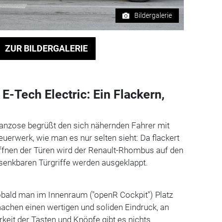
Bildergalerie
ZUR BILDERGALERIE
-Tech Electric: Ein Flackern,
anzose begrüßt den sich nähernden Fahrer mit
euerwerk, wie man es nur selten sieht: Da flackert
Öffnen der Türen wird der Renault-Rhombus auf den
ersenkbaren Türgriffe werden ausgeklappt.
obald man im Innenraum ("openR Cockpit") Platz
achen einen wertigen und soliden Eindruck, an
keit der Tasten und Knöpfe gibt es nichts