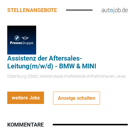
STELLENANGEBOTE
Assistenz der Aftersales-
Leitung(m/w/d) - BMW & MINI
Oldenburg (Oldb);Westerstede;Wiefelstede;Wilhelmshaven;Jever
weitere Jobs
Anzeige schalten
KOMMENTARE