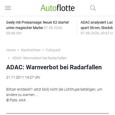
Geely mit Preisansage: Neuer E2 startet
ADAC analysiert Lade
unter magischer Marke
07.08.2026,
spart Strom, Steckdo
09:48 Uhr
07.08.2026, 09:47 Uh
Home
Nachrichten
Fuhrpark
ADAC: Warnverbot bei Radarfallen
ADAC: Warnverbot bei Radarfallen
21.11.2011 14:27 Uhr
Blitzer entdeckt? Jetzt bloß nicht die Lichthupe betätigen, um
andere zu warnen ...
© Foto: AXA