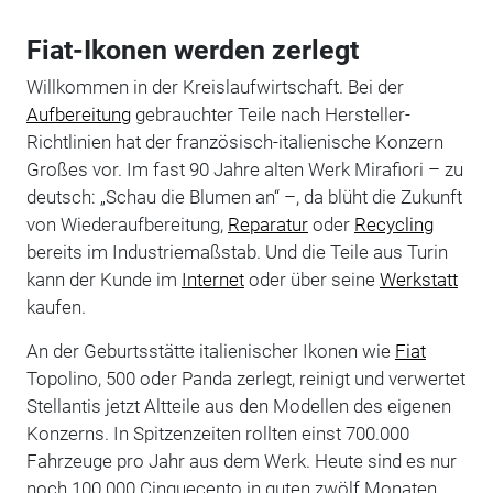
Fiat-Ikonen werden zerlegt
Willkommen in der Kreislaufwirtschaft. Bei der
Aufbereitung
gebrauchter Teile nach Hersteller-
Richtlinien hat der französisch-italienische Konzern
Großes vor. Im fast 90 Jahre alten Werk Mirafiori – zu
deutsch: „Schau die Blumen an“ –, da blüht die Zukunft
von Wiederaufbereitung,
Reparatur
oder
Recycling
bereits im Industriemaßstab. Und die Teile aus Turin
kann der Kunde im
Internet
oder über seine
Werkstatt
kaufen.
An der Geburtsstätte italienischer Ikonen wie
Fiat
Topolino, 500 oder Panda zerlegt, reinigt und verwertet
Stellantis jetzt Altteile aus den Modellen des eigenen
Konzerns. In Spitzenzeiten rollten einst 700.000
Fahrzeuge pro Jahr aus dem Werk. Heute sind es nur
noch 100.000 Cinquecento in guten zwölf Monaten.