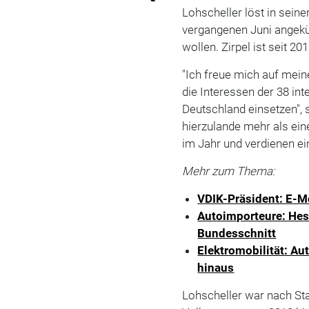
Lohscheller löst in seine
vergangenen Juni angekünd
wollen. Zirpel ist seit 
"Ich freue mich auf mein
die Interessen der 38 in
Deutschland einsetzen", 
hierzulande mehr als ei
im Jahr und verdienen e
Mehr zum Thema:
VDIK-Präsident: E-Mo
Autoimporteure: He
Bundesschnitt
Elektromobilität: A
hinaus
Lohscheller war nach Sta