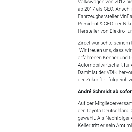
Volkswagen von 2012 bis
ab 2017 als CEO. Anschl
Fahrzeughersteller VinFa
President & CEO der Nik
Hersteller von Elektro- 
Zirpel wünschte seinem N
"Wir freuen uns, dass wi
erfahrenen Kenner und L
Automobilwirtschaft für
Damit ist der VDIK herv
der Zukunft erfolgreich zu
André Schmidt ab sofor
Auf der Mitgliedervers
der Toyota Deutschland
gewählt. Als Nachfolger
Keller tritt er sein Amt m