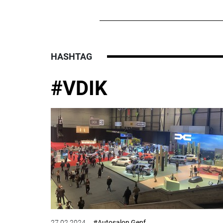
HASHTAG
#VDIK
27.02.2024
#Autosalon Genf