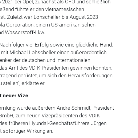
 2021 bei Opel, zunächst als CFO und schließlich
ießend führte er den vietnamesischen
st. Zuletzt war Lohscheller bis August 2023
ola Corporation, einem US-amerikanischen
und Wasserstoff-Lkw.
achfolger viel Erfolg sowie eine glückliche Hand.
r mit Michael Lohscheller einen außerordentlich
enker der deutschen und internationalen
 das Amt des VDIK-Präsidenten gewinnen konnten.
orragend gerüstet, um sich den Herausforderungen
 stellen", erklärte er.
t neuer Vize
ammlung wurde außerdem André Schmidt, Präsident
 GmbH, zum neuen Vizepräsidenten des VDIK
 des früheren Hyundai-Geschäftsführers Jürgen
it sofortiger Wirkung an.