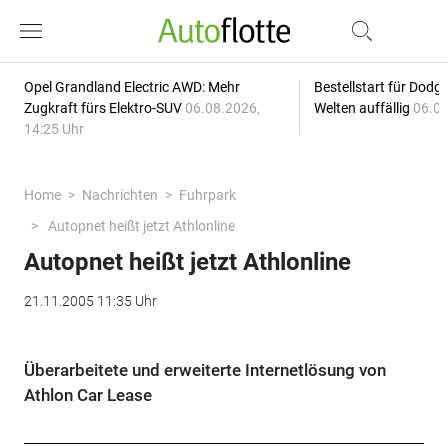
Opel Grandland Electric AWD: Mehr
Bestellstart für Dodg
Zugkraft fürs Elektro-SUV
06.08.2026,
Welten auffällig
06.08
14:25 Uhr
Home
Nachrichten
Fuhrpark
Autopnet heißt jetzt Athlonline
Autopnet heißt jetzt Athlonline
21.11.2005 11:35 Uhr
Überarbeitete und erweiterte Internetlösung von
Athlon Car Lease