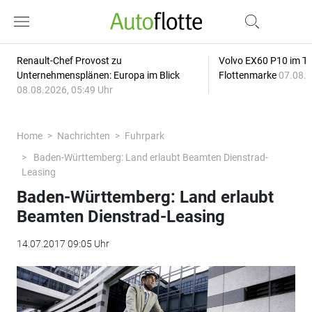
Renault-Chef Provost zu
Volvo EX60 P10 im Tes
Unternehmensplänen: Europa im Blick
Flottenmarke
07.08.2
08.08.2026, 05:49 Uhr
Home
Nachrichten
Fuhrpark
Baden-Württemberg: Land erlaubt Beamten Dienstrad-
Leasing
Baden-Württemberg: Land erlaubt
Beamten Dienstrad-Leasing
14.07.2017 09:05 Uhr