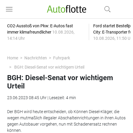
CO2-Ausstoß von Pkw: E-Autos fast
Ford startet Bestellph
immer klimafreundlicher
10.08.2026,
City: E-Transporter f
14:14 Uhr
10.08.2026, 11:50 Uh
Home
Nachrichten
Fuhrpark
BGH: Diesel-Senat vor wichtigem Urteil
BGH: Diesel-Senat vor wichtigem
Urteil
23.06.2023 08:45 Uhr | Lesezeit: 4 min
Der BGH wird heute entscheiden, ob Können Diesel-Kläger, die
wegen mutmaßlich illegaler Abschalteinrichtungen in ihren Autos
gegen Autobauer vorgehen, nun mit Schadenersatz rechnen
können.