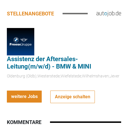
STELLENANGEBOTE
Assistenz der Aftersales-
Leitung(m/w/d) - BMW & MINI
Oldenburg (Oldb);Westerstede;Wiefelstede;Wilhelmshaven;Jever
weitere Jobs
Anzeige schalten
KOMMENTARE