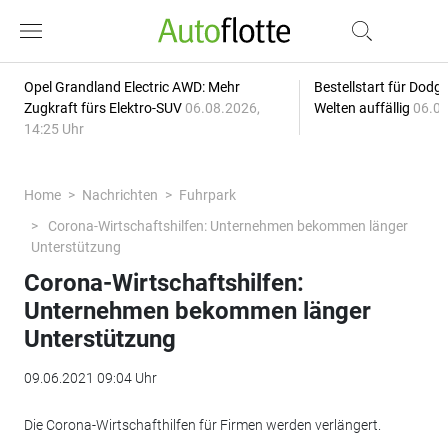
Opel Grandland Electric AWD: Mehr
Bestellstart für Dodg
Zugkraft fürs Elektro-SUV
06.08.2026,
Welten auffällig
06.08
14:25 Uhr
Home
Nachrichten
Fuhrpark
Corona-Wirtschaftshilfen: Unternehmen bekommen länger
Unterstützung
Corona-Wirtschaftshilfen:
Unternehmen bekommen länger
Unterstützung
09.06.2021 09:04 Uhr
Die Corona-Wirtschafthilfen für Firmen werden verlängert.