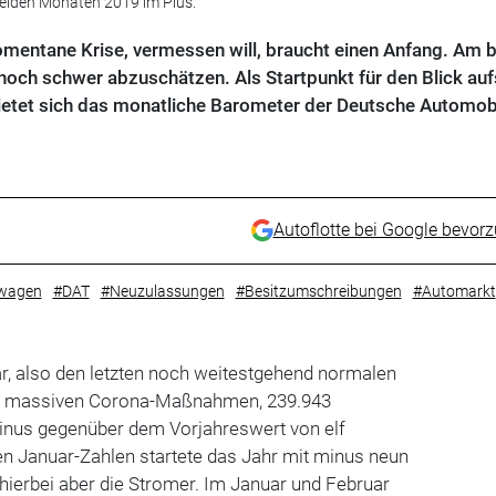
eiden Monaten 2019 im Plus.
omentane Krise, vermessen will, braucht einen Anfang. Am 
 noch schwer abzuschätzen. Als Startpunkt für den Blick auf
tet sich das monatliche Barometer der Deutsche Automob
Autoflotte bei Google bevor
wagen
#DAT
#Neuzulassungen
#Besitzumschreibungen
#Automarkt
r, also den letzten noch weitestgehend normalen
n massiven Corona-Maßnahmen, 239.943
inus gegenüber dem Vorjahreswert von elf
en Januar-Zahlen startete das Jahr mit minus neun
 hierbei aber die Stromer. Im Januar und Februar