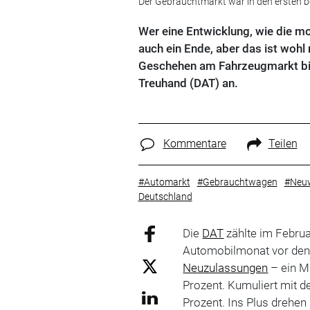
Der Gebrauchtmarkt war in den ersten b
Wer eine Entwicklung, wie die m
auch ein Ende, aber das ist wohl
Geschehen am Fahrzeugmarkt bie
Treuhand (DAT) an.
Kommentare
Teilen
#Automarkt
#Gebrauchtwagen
#Neu
Deutschland
Die
DAT
zählte im Februa
Automobilmonat vor de
Neuzulassungen
– ein M
Prozent. Kumuliert mit d
Prozent. Ins Plus drehen