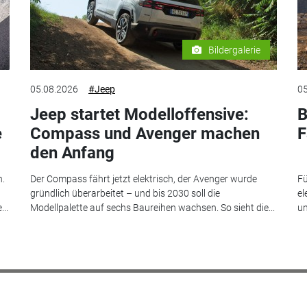
Bildergalerie
05.08.2026
#Jeep
05
Jeep startet Modelloffensive:
B
e
Compass und Avenger machen
F
den Anfang
n.
Der Compass fährt jetzt elektrisch, der Avenger wurde
Fü
gründlich überarbeitet – und bis 2030 soll die
el
..
Modellpalette auf sechs Baureihen wachsen. So sieht die...
un