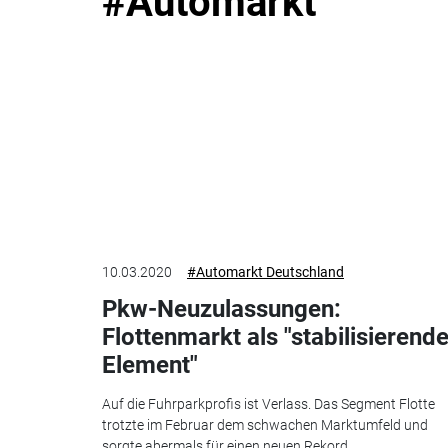
#Automarkt
10.03.2020
#Automarkt Deutschland
Pkw-Neuzulassungen:
Flottenmarkt als "stabilisierend
Element"
Auf die Fuhrparkprofis ist Verlass. Das Segment Flotte
trotzte im Februar dem schwachen Marktumfeld und
sorgte abermals für einen neuen Rekord.