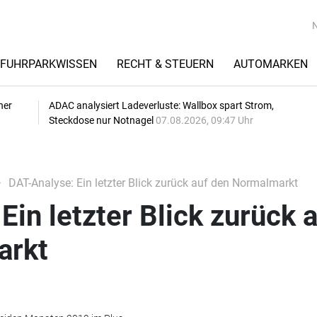
FUHRPARKWISSEN
RECHT & STEUERN
AUTOMARKEN
her
ADAC analysiert Ladeverluste: Wallbox spart Strom,
Steckdose nur Notnagel
07.08.2026, 09:47 Uhr
DAT-Analyse: Ein letzter Blick zurück auf den Normalmarkt
Ein letzter Blick zurück 
arkt