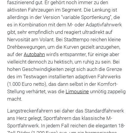
faszinierend gut. Er gehört noch immer zu den
aktivsten Fahrzeugen im Segment. Die Lenkung ist
allerdings in der Version "variable Sportlenkung", die
es in Kombination mit dem M- oder Adaptivfahrwerk
gibt, sehr empfindlich und reagiert ultradirekt auf
Nervosität am Volant. Bei Stadttempo reichen kleine
Drehbewegungen, um die Kurven gezielt anzugehen,
auf der
Autobahn
wird's entspannter, für einige aber
vielleicht dennoch zu hektisch, um ruhig zu sein. Bei
hohen Geschwindigkeiten zeigt sich auch die Grenze
des im Testwagen installierten adaptiven Fahrwerks
(1.000 Euro netto), das dann selbst in der Komfort-
Stellung verhärtet, was die
Limousine
unnötig zappelig
macht.
Langstreckenfahrern sei daher das Standardfahrwerk
ans Herz gelegt, Sportfahrern das klassische M-
Sportfahrwerk. In jedem Fall reichen die eleganten 18-
Zoll-Räder (1.200 Euro) aus, um ein harmonisches