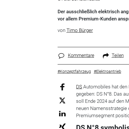
Der ausschließlich elektrisch a
vor allem Premium-Kunden ansp
von
Timo Bürger
Kommentare
Teilen
#Konzeptfahrzeug
#Elektroantrieb
DS
Automobiles hat den 
gegeben: DS N°8. Das au
soll Ende 2024 auf den 
neuen Namensstrategie d
Premiumsegment position
DS N°8 symbolis