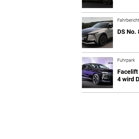
Fahrberich
DS No. 
Fuhrpark
Facelif
4 wird 