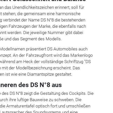
an das Unendlichkeitszeichen erinnert, soll für
it stehen, die gemeinsam eine harmonische
itig verbindet der Name DS N°8 die bestehenden
igen Fahrzeugen der Marke, die ebenfalls nach
nnt werden. Die jeweilige Nummer gibt dabei
ße und das Segment des Modells.
 Modellnamen präsentiert DS Automobiles auch
onzept. An der Fahrzeugfront wird das Markenlogo
 während am Heck der vollständige Schriftzug "DS
mit der Modellbezeichnung erscheint. Das
en ist wie eine Diamantspitze gestaltet.
Inneren des DS N°8 aus
re des DS N°8 zeigt die Gestaltung des Cockpits. Die
urch ihre luftige Bauweise zu schweben. Die
die Armaturentafel optisch fort und umschließen
te Lautsprecher des Soundsystems und eine