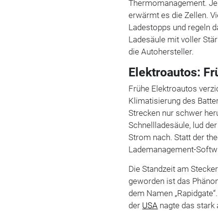
Thermomanagement. Je n
erwärmt es die Zellen. V
Ladestopps und regeln d
Ladesäule mit voller Stä
die Autohersteller.
Elektroautos: F
Frühe Elektroautos verzi
Klimatisierung des Batte
Strecken nur schwer heru
Schnellladesäule, lud de
Strom nach. Statt der th
Lademanagement-Softwa
Die Standzeit am Stecke
geworden ist das Phäno
dem Namen „Rapidgate“. 
der
USA
nagte das star