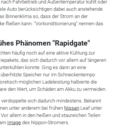
ach Fahrbetrieb und Außentemperatur kühlt oder
iele Auto berücksichtigen dabei auch anstehende
as Binnenklima so, dass der Strom an der
rke fließen kann. "Vorkonditionierung" nennen das
rühes Phänomen "Rapidgate"
chten häufig noch auf eine aktive Kühlung zur
riepakets, das sich dadurch vor allem auf längeren
nterkühlen konnte. Ging es dann an eine
r überhitzte Speicher nur im Schneckentempo
eoretisch möglichen Ladeleistung halbierte die
re den Wert, um Schäden am Akku zu vermeiden.
r verdoppelte sich dadurch mindestens. Bekannt
men unter anderem bei frühen
Nissan
Leaf unter
Vor allem in den heißen und staureichen Teilen
k am
Image
des Nippon-Stromers.