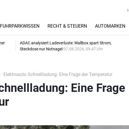
FUHRPARKWISSEN
RECHT & STEUERN
AUTOMARKEN
her
ADAC analysiert Ladeverluste: Wallbox spart Strom,
Steckdose nur Notnagel
07.08.2026, 09:47 Uhr
Elektroauto Schnellladung: Eine Frage der Temperatur
chnellladung: Eine Frage
ur