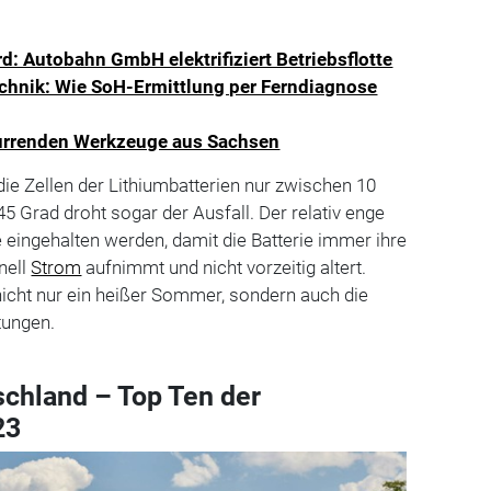
d: Autobahn GmbH elektrifiziert Betriebsflotte
echnik: Wie SoH-Ermittlung per Ferndiagnose
surrenden Werkzeuge aus Sachsen
die Zellen der Lithiumbatterien nur zwischen 10
5 Grad droht sogar der Ausfall. Der relativ enge
 eingehalten werden, damit die Batterie immer ihre
hnell
Strom
aufnimmt und nicht vorzeitig altert.
cht nur ein heißer Sommer, sondern auch die
tungen.
chland – Top Ten der
023