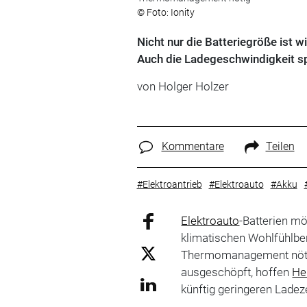
© Foto: Ionity
Nicht nur die Batteriegröße ist 
Auch die Ladegeschwindigkeit spi
von
Holger Holzer
Kommentare
Teilen
#Elektroantrieb
#Elektroauto
#Akku
Elektroauto
-Batterien m
klimatischen Wohlfühlbere
Thermomanagement nötig.
ausgeschöpft, hoffen
He
künftig geringeren Ladez