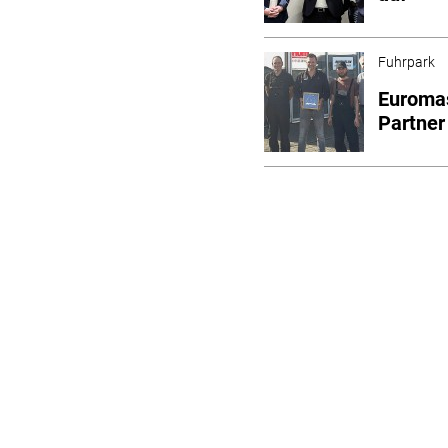
Fuhrpark
Euromas
Partne