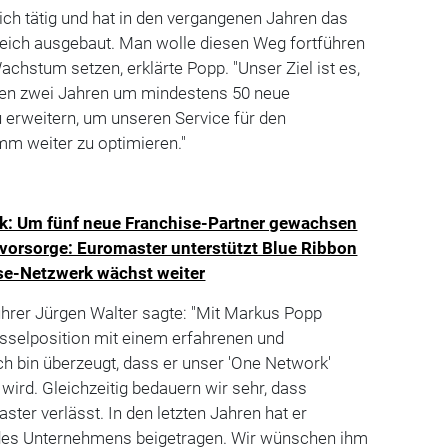
ch tätig und hat in den vergangenen Jahren das
reich ausgebaut. Man wolle diesen Weg fortführen
achstum setzen, erklärte Popp. "Unser Ziel ist es,
ten zwei Jahren um mindestens 50 neue
 erweitern, um unseren Service für den
 weiter zu optimieren."
k: Um fünf neue Franchise-Partner gewachsen
orsorge: Euromaster unterstützt Blue Ribbon
se-Netzwerk wächst weiter
rer Jürgen Walter sagte: "Mit Markus Popp
üsselposition mit einem erfahrenen und
h bin überzeugt, dass er unser 'One Network'
wird. Gleichzeitig bedauern wir sehr, dass
ter verlässt. In den letzten Jahren hat er
des Unternehmens beigetragen. Wir wünschen ihm