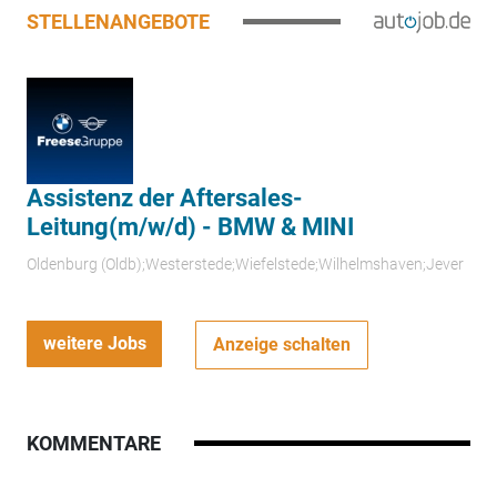
STELLENANGEBOTE
Assistenz der Aftersales-
Leitung(m/w/d) - BMW & MINI
Oldenburg (Oldb);Westerstede;Wiefelstede;Wilhelmshaven;Jever
weitere Jobs
Anzeige schalten
KOMMENTARE