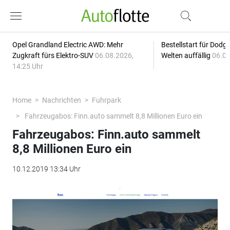
Opel Grandland Electric AWD: Mehr
Bestellstart für Dodg
Zugkraft fürs Elektro-SUV
06.08.2026,
Welten auffällig
06.08
14:25 Uhr
Home
Nachrichten
Fuhrpark
Fahrzeugabos: Finn.auto sammelt 8,8 Millionen Euro ein
Fahrzeugabos: Finn.auto sammelt
8,8 Millionen Euro ein
10.12.2019 13:34 Uhr