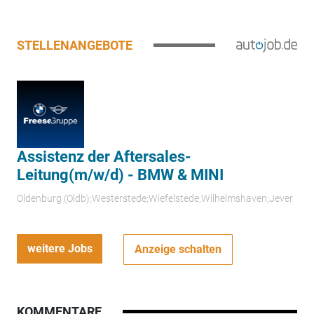
STELLENANGEBOTE
Assistenz der Aftersales-
Leitung(m/w/d) - BMW & MINI
Oldenburg (Oldb);Westerstede;Wiefelstede;Wilhelmshaven;Jever
weitere Jobs
Anzeige schalten
KOMMENTARE