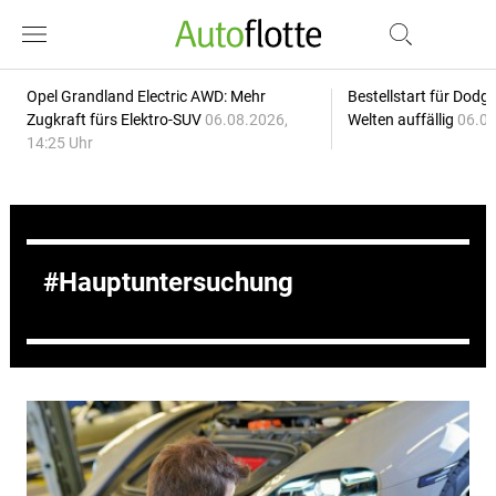
Opel Grandland Electric AWD: Mehr
Bestellstart für Dodg
Zugkraft fürs Elektro-SUV
06.08.2026,
Welten auffällig
06.08
14:25 Uhr
Hauptuntersuchung